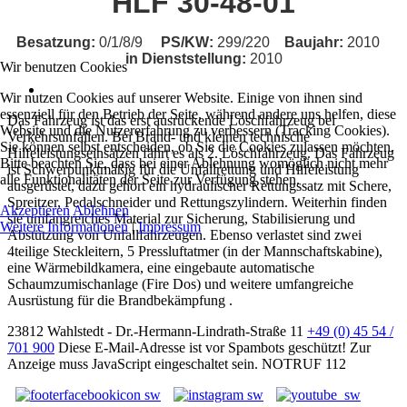
HLF 30-48-01
Besatzung:
0/1/8/9
PS/KW:
299/220
Baujahr:
2010
in Dienststellung:
2010
Wir benutzen Cookies
Wir nutzen Cookies auf unserer Website. Einige von ihnen sind
essenziell für den Betrieb der Seite, während andere uns helfen, diese
Das Fahrzeug ist das erst ausrückende Löschfahrzeug bei
Website und die Nutzererfahrung zu verbessern (Tracking Cookies).
Verkehrsunfällen. Bei Brand- und kleinen technische
Sie können selbst entscheiden, ob Sie die Cookies zulassen möchten.
Hilfeleistungseinsätzen fährt es als 2. Löschfahrzeug. Das Fahrzeug
Bitte beachten Sie, dass bei einer Ablehnung womöglich nicht mehr
ist Schwerpunktmäßig für die Unfallrettung und Hilfeleistung
alle Funktionalitäten der Seite zur Verfügung stehen.
ausgerüstet, dazu gehört ein hydraulischer Rettungssatz mit Schere,
Spreitzer, Pedalschneider und Rettungszylindern. Weiterhin finden
Akzeptieren
Ablehnen
sie umfangreiches Material zur Sicherung, Stabilisierung und
Weitere Informationen
|
Impressum
Abstützung von Unfallfahrzeugen. Ebenso verlastet sind zwei
4teilige Steckleitern, 5 Pressluftatmer (in der Mannschaftskabine),
eine Wärmebildkamera, eine eingebaute automatische
Schaumzumischanlage (Fire Dos) und weitere umfangreiche
Ausrüstung für die Brandbekämpfung .
23812 Wahlstedt - Dr.-Hermann-Lindrath-Straße 11
+49 (0) 45 54 /
701 900
Diese E-Mail-Adresse ist vor Spambots geschützt! Zur
Anzeige muss JavaScript eingeschaltet sein.
NOTRUF 112