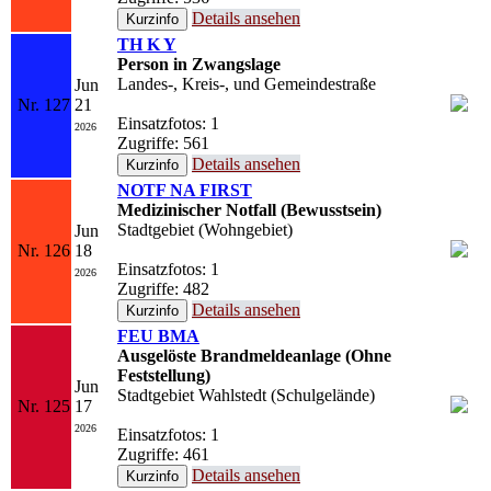
Details ansehen
TH K Y
Person in Zwangslage
Landes-, Kreis-, und Gemeindestraße
Jun
Nr. 127
21
Einsatzfotos: 1
2026
Zugriffe: 561
Details ansehen
NOTF NA FIRST
Medizinischer Notfall (Bewusstsein)
Stadtgebiet (Wohngebiet)
Jun
Nr. 126
18
Einsatzfotos: 1
2026
Zugriffe: 482
Details ansehen
FEU BMA
Ausgelöste Brandmeldeanlage (Ohne
Feststellung)
Jun
Stadtgebiet Wahlstedt (Schulgelände)
Nr. 125
17
2026
Einsatzfotos: 1
Zugriffe: 461
Details ansehen