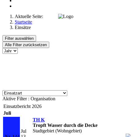
Aktuelle Seite:
Startseite
Einsätze
Filter auswählen
Alle Filter zurücksetzen
Aktive Filter :
Organisation
Einsatzbericht 2026
Juli
TH K
Tropft Wasser durch die Decke
Stadtgebiet (Wohngebiet)
Jul
Nr. 144
13