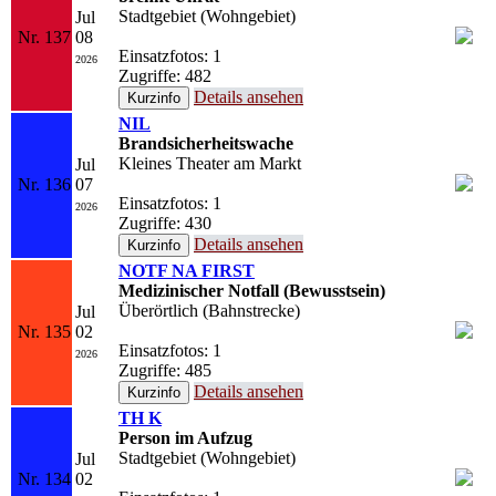
Stadtgebiet (Wohngebiet)
Jul
Nr. 137
08
Einsatzfotos: 1
2026
Zugriffe: 482
Details ansehen
NIL
Brandsicherheitswache
Kleines Theater am Markt
Jul
Nr. 136
07
Einsatzfotos: 1
2026
Zugriffe: 430
Details ansehen
NOTF NA FIRST
Medizinischer Notfall (Bewusstsein)
Überörtlich (Bahnstrecke)
Jul
Nr. 135
02
Einsatzfotos: 1
2026
Zugriffe: 485
Details ansehen
TH K
Person im Aufzug
Stadtgebiet (Wohngebiet)
Jul
Nr. 134
02