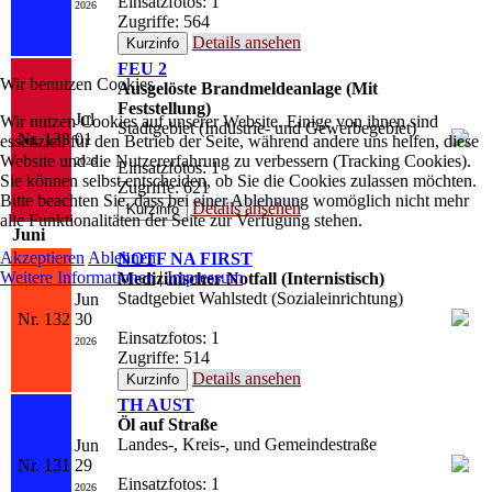
Einsatzfotos: 1
2026
Zugriffe: 564
Details ansehen
FEU 2
Wir benutzen Cookies
Ausgelöste Brandmeldeanlage (Mit
Feststellung)
Jul
Wir nutzen Cookies auf unserer Website. Einige von ihnen sind
Stadtgebiet (Industrie- und Gewerbegebiet)
Nr. 133
01
essenziell für den Betrieb der Seite, während andere uns helfen, diese
Website und die Nutzererfahrung zu verbessern (Tracking Cookies).
2026
Einsatzfotos: 1
Sie können selbst entscheiden, ob Sie die Cookies zulassen möchten.
Zugriffe: 621
Bitte beachten Sie, dass bei einer Ablehnung womöglich nicht mehr
Details ansehen
alle Funktionalitäten der Seite zur Verfügung stehen.
Juni
Akzeptieren
Ablehnen
NOTF NA FIRST
Weitere Informationen
|
Impressum
Medizinischer Notfall (Internistisch)
Stadtgebiet Wahlstedt (Sozialeinrichtung)
Jun
Nr. 132
30
Einsatzfotos: 1
2026
Zugriffe: 514
Details ansehen
TH AUST
Öl auf Straße
Landes-, Kreis-, und Gemeindestraße
Jun
Nr. 131
29
Einsatzfotos: 1
2026