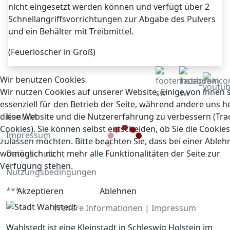
nicht eingesetzt werden können und verfügt über 2
Schnellangriffsvorrichtungen zur Abgabe des Pulvers
und ein Behälter mit Treibmittel.
(Feuerlöscher in Groß)
Wir benutzen Cookies
Wir nutzen Cookies auf unserer Website. Einige von ihnen 
essenziell für den Betrieb der Seite, während andere uns he
diese Website und die Nutzererfahrung zu verbessern (Tra
Kontakt
Cookies). Sie können selbst entscheiden, ob Sie die Cookies
Impressum
zulassen möchten. Bitte beachten Sie, dass bei einer Able
womöglich nicht mehr alle Funktionalitäten der Seite zur
Datenschutz
Verfügung stehen.
Nutzungsbedingungen
***
Akzeptieren
Ablehnen
Weitere Informationen
|
Impressum
Wahlstedt ist eine Kleinstadt in Schleswig Holstein im