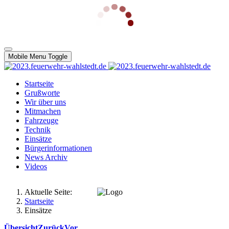
Mobile Menu Toggle
Startseite
Grußworte
Wir über uns
Mitmachen
Fahrzeuge
Technik
Einsätze
Bürgerinformationen
News Archiv
Videos
Aktuelle Seite:
Startseite
Einsätze
Übersicht
Zurück
Vor