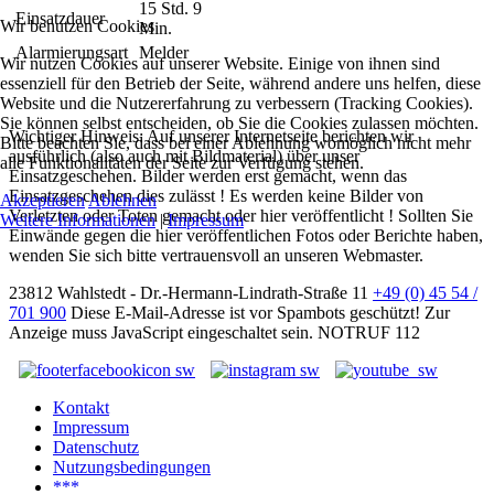
15 Std. 9
Einsatzdauer
Wir benutzen Cookies
Min.
Alarmierungsart
Melder
Wir nutzen Cookies auf unserer Website. Einige von ihnen sind
essenziell für den Betrieb der Seite, während andere uns helfen, diese
Website und die Nutzererfahrung zu verbessern (Tracking Cookies).
Sie können selbst entscheiden, ob Sie die Cookies zulassen möchten.
Wichtiger Hinweis: Auf unserer Internetseite berichten wir
Bitte beachten Sie, dass bei einer Ablehnung womöglich nicht mehr
ausführlich (also auch mit Bildmaterial) über unser
alle Funktionalitäten der Seite zur Verfügung stehen.
Einsatzgeschehen. Bilder werden erst gemacht, wenn das
Einsatzgeschehen dies zulässt ! Es werden keine Bilder von
Akzeptieren
Ablehnen
Verletzten oder Toten gemacht oder hier veröffentlicht ! Sollten Sie
Weitere Informationen
|
Impressum
Einwände gegen die hier veröffentlichen Fotos oder Berichte haben,
wenden Sie sich bitte vertrauensvoll an unseren Webmaster.
23812 Wahlstedt - Dr.-Hermann-Lindrath-Straße 11
+49 (0) 45 54 /
701 900
Diese E-Mail-Adresse ist vor Spambots geschützt! Zur
Anzeige muss JavaScript eingeschaltet sein.
NOTRUF 112
Kontakt
Impressum
Datenschutz
Nutzungsbedingungen
***