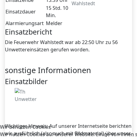
Einsatzende
13:59 Uhr
Wahlstedt
15 Std. 10
Einsatzdauer
Min.
Alarmierungsart
Melder
Einsatzbericht
Die Feuerwehr Wahlstedt war ab 22:50 Uhr zu 56
Unwettereinsätzen gerufen worden.
sonstige Informationen
Einsatzbilder
Wichtiger Hinweis: Auf unserer Internetseite berichten
Wir benutzen Cookies
wir ausführlich (also auch mit Bildmaterial) über unser
Wir nutzen Cookies auf unserer Website. Einige von ihnen 