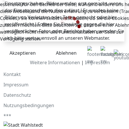
Einsatzgeschehen. Bilder werden erst gemacht, wenn
essenziell für den Betrieb der Seite, während andere uns he
das Einsatzgeschehen dies zulässt ! Es werden keine
diese Website und die Nutzererfahrung zu verbessern (Tra
Bilder von Verletzten oder Toten gemacht oder hier
Cookies). Sie können selbst entscheiden, ob Sie die Cookies
veröffentlicht ! Sollten Sie Einwände gegen die hier
zulassen möchten. Bitte beachten Sie, dass bei einer Able
veröffentlichen Fotos oder Berichte haben, wenden Sie
womöglich nicht mehr alle Funktionalitäten der Seite zur
sich bitte vertrauensvoll an unseren Webmaster.
Verfügung stehen.
Akzeptieren
Ablehnen
Weitere Informationen
|
Impressum
Kontakt
Impressum
Datenschutz
Nutzungsbedingungen
***