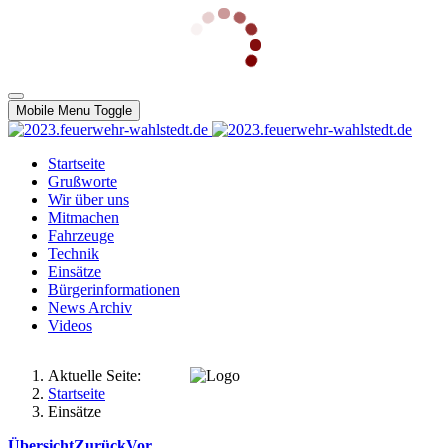
Mobile Menu Toggle
Startseite
Grußworte
Wir über uns
Mitmachen
Fahrzeuge
Technik
Einsätze
Bürgerinformationen
News Archiv
Videos
Aktuelle Seite:
Startseite
Einsätze
Übersicht
Zurück
Vor