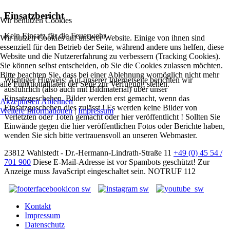
Einsatzbericht
Wir benutzen Cookies
Kein Einsatz für die Feuerwehr
Wir nutzen Cookies auf unserer Website. Einige von ihnen sind
essenziell für den Betrieb der Seite, während andere uns helfen, diese
Website und die Nutzererfahrung zu verbessern (Tracking Cookies).
Sie können selbst entscheiden, ob Sie die Cookies zulassen möchten.
Bitte beachten Sie, dass bei einer Ablehnung womöglich nicht mehr
Wichtiger Hinweis: Auf unserer Internetseite berichten wir
alle Funktionalitäten der Seite zur Verfügung stehen.
ausführlich (also auch mit Bildmaterial) über unser
Einsatzgeschehen. Bilder werden erst gemacht, wenn das
Akzeptieren
Ablehnen
Einsatzgeschehen dies zulässt ! Es werden keine Bilder von
Weitere Informationen
|
Impressum
Verletzten oder Toten gemacht oder hier veröffentlicht ! Sollten Sie
Einwände gegen die hier veröffentlichen Fotos oder Berichte haben,
wenden Sie sich bitte vertrauensvoll an unseren Webmaster.
23812 Wahlstedt - Dr.-Hermann-Lindrath-Straße 11
+49 (0) 45 54 /
701 900
Diese E-Mail-Adresse ist vor Spambots geschützt! Zur
Anzeige muss JavaScript eingeschaltet sein.
NOTRUF 112
Kontakt
Impressum
Datenschutz