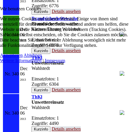
Einsatzfotos: 1
2013
Zugriffe: 6776
Wir benutzen Cookies
Details ansehen
Brandsicherheitswache
Wir nutzen Cookies auf unserer Website. Einige von ihnen sind
Brandsicherheitswache
essenziell für den Betrieb der Seite, während andere uns helfen, diese
Kleines Theater Wahlstedt
Website und die Nutzererfahrung zu verbessern (Tracking Cookies).
Dec
Sie können selbst entscheiden, ob Sie die Cookies zulassen möchten.
Nr. 341
06
Einsatzfotos: 1
Bitte beachten Sie, dass bei einer Ablehnung womöglich nicht mehr
2013
Zugriffe: 6998
alle Funktionalitäten der Seite zur Verfügung stehen.
Details ansehen
Akzeptieren
Ablehnen
ThKl
Weitere Informationen
|
Impressum
Unwettereinsatz
Wahlstedt
Dec
Nr. 340
06
Einsatzfotos: 1
2013
Zugriffe: 6304
Details ansehen
ThKl
Unwettereinsatz
Wahlstedt
Dec
Nr. 340
06
Einsatzfotos: 1
2013
Zugriffe: 4490
Details ansehen