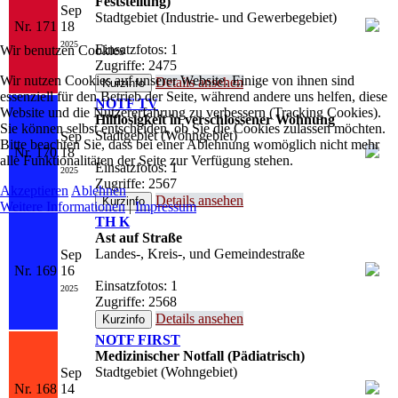
Feststellung)
Sep
Stadtgebiet (Industrie- und Gewerbegebiet)
Nr. 171
18
2025
Einsatzfotos: 1
Wir benutzen Cookies
Zugriffe: 2475
Wir nutzen Cookies auf unserer Website. Einige von ihnen sind
Details ansehen
essenziell für den Betrieb der Seite, während andere uns helfen, diese
NOTF TV
Website und die Nutzererfahrung zu verbessern (Tracking Cookies).
Hilflosigkeit in verschlossener Wohnung
Sie können selbst entscheiden, ob Sie die Cookies zulassen möchten.
Stadtgebiet (Wohngebiet)
Sep
Bitte beachten Sie, dass bei einer Ablehnung womöglich nicht mehr
Nr. 170
18
alle Funktionalitäten der Seite zur Verfügung stehen.
Einsatzfotos: 1
2025
Zugriffe: 2567
Akzeptieren
Ablehnen
Details ansehen
Weitere Informationen
|
Impressum
TH K
Ast auf Straße
Landes-, Kreis-, und Gemeindestraße
Sep
Nr. 169
16
Einsatzfotos: 1
2025
Zugriffe: 2568
Details ansehen
NOTF FIRST
Medizinischer Notfall (Pädiatrisch)
Stadtgebiet (Wohngebiet)
Sep
Nr. 168
14